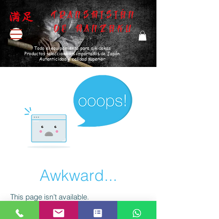
TRANSMISIÓN
DE MANZOKU
Todo el equipamiento para aikidokas
Productos seleccionados importados de Japón
Autenticidad y calidad superior
Awkward...
This page isn’t available.