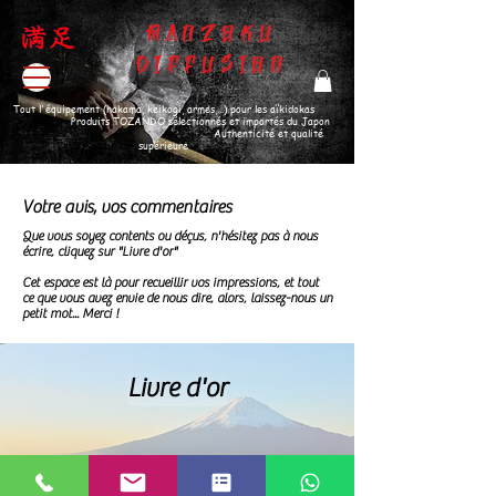
MANZOKU
DIFFUSION
Tout l'équipement (hakama, keikogi, armes,...) pour les aïkidokas
Produits TOZANDO sélectionnés et importés du Japon
Authenticité et qualité
supérieure
Votre avis, vos commentaires
Que vous soyez contents ou déçus, n'hésitez pas à nous
écrire, cliquez sur "Livre d'or"
Cet espace est là pour recueillir vos impressions, et tout
ce que vous avez envie de nous dire, alors, laissez-nous un
petit mot... Merci !
Livre d'or